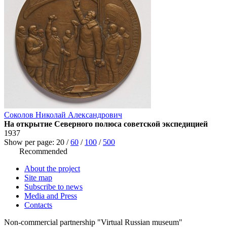
Соколов Николай Александрович
На открытие Северного полюса советской экспедицией
1937
Show per page:
20
/
60
/
100
/
500
Recommended
About the project
Site map
Subscribe to news
Media and Press
Contacts
Non-commercial partnership
"Virtual Russian museum"