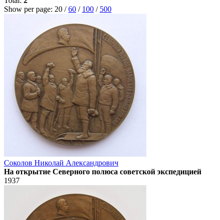
Total:
2
Show per page:
20
/
60
/
100
/
500
Соколов Николай Александрович
На открытие Северного полюса советской экспедицией
1937