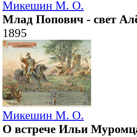
Микешин М. О.
Млад Попович - свет А
1895
Микешин М. О.
О встрече Ильи Муромц