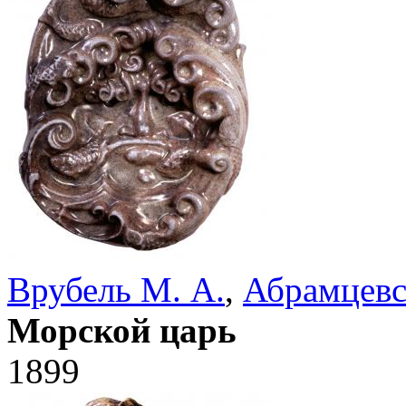
Врубель М. А.
,
Абрамцевс
Морской царь
1899