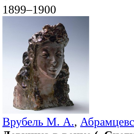
1899–1900
Врубель М. А.
,
Абрамцевс