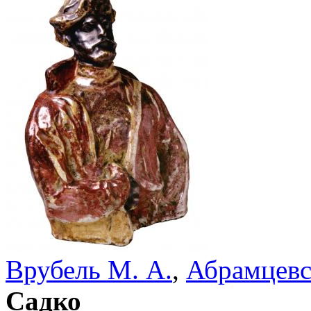
Врубель М. А.
,
Абрамцевс
Садко