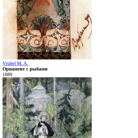
Vrubel M. A.
Орнамент с рыбами
1889