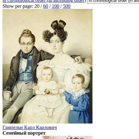
in chronological order (in ascending order)
Show per page:
20
/
60
/
100
/
500
Гампельн Карл Карлович
Семейный портрет