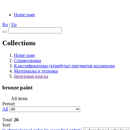
Home page
Ru
/
En
Collections
Home page
Справочники
Классификаторы (атрибуты) предметов коллекции
Материалы и техники
бронзовая краска
bronze paint
All items
Period:
All
Total:
26
Sort: