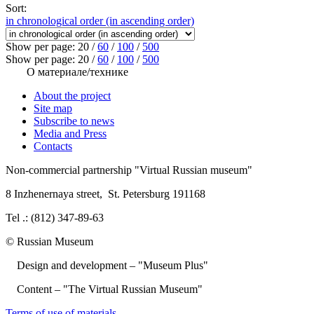
Sort:
in chronological order (in ascending order)
Show per page:
20
/
60
/
100
/
500
Show per page:
20
/
60
/
100
/
500
О материале/технике
About the project
Site map
Subscribe to news
Media and Press
Contacts
Non-commercial partnership
"Virtual Russian museum"
8 Inzhenernaya street
,
St. Petersburg 191168
Tel .: (812) 347-89-63
© Russian Museum
Design and development – "Museum Plus"
Content – "The Virtual Russian Museum"
Terms of use of materials