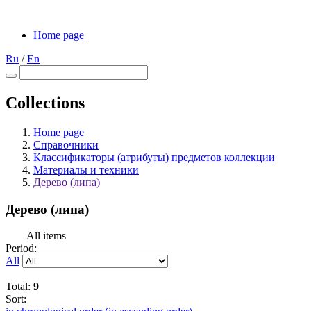
Home page
Ru
/
En
Collections
Home page
Справочники
Классификаторы (атрибуты) предметов коллекции
Материалы и техники
Дерево (липа)
Дерево (липа)
All items
Period:
All
Total:
9
Sort: