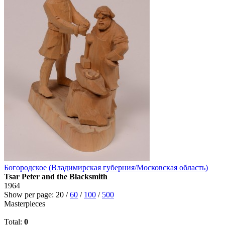
Богородское (Владимирская губерния/Московская область)
Tsar Peter and the Blacksmith
1964
Show per page:
20
/
60
/
100
/
500
Masterpieces
Total:
0