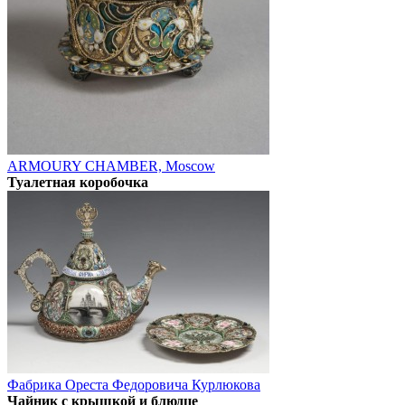
ARMOURY CHAMBER, Moscow
Туалетная коробочка
Фабрика Ореста Федоровича Курлюкова
Чайник с крышкой и блюдце