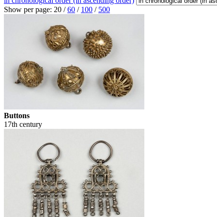
in chronological order (in ascending order)
Show per page:
20
/
60
/
100
/
500
Buttons
17th century