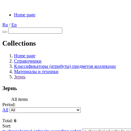
Home page
Ru
/
En
Collections
Home page
Справочники
Классификаторы (атрибуты) предметов коллекции
Материалы и техники
Зернь
Зернь
All items
Period:
All
Total:
6
Sort: