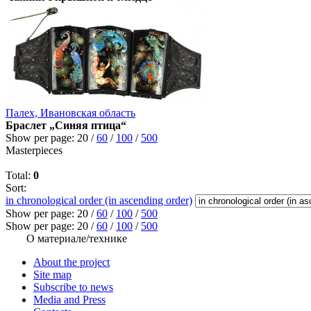
Палех, Ивановская область
Браслет „Синяя птица“
Show per page:
20
/
60
/
100
/
500
Masterpieces
Total:
0
Sort:
in chronological order (in ascending order)
Show per page:
20
/
60
/
100
/
500
Show per page:
20
/
60
/
100
/
500
О материале/технике
About the project
Site map
Subscribe to news
Media and Press