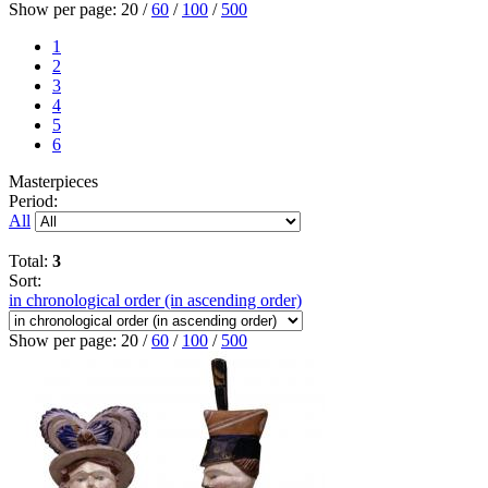
Show per page:
20
/
60
/
100
/
500
1
2
3
4
5
6
Masterpieces
Period:
All
Total:
3
Sort:
in chronological order (in ascending order)
Show per page:
20
/
60
/
100
/
500