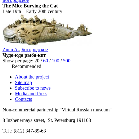
Богородское
The Mice Burying the Cat
Late 19th – Early 20th century
Zinin A.
,
Богородское
Чудо-юдо рыба-кит
Show per page:
20
/
60
/
100
/
500
Recommended
About the project
Site map
Subscribe to news
Media and Press
Contacts
Non-commercial partnership
"Virtual Russian museum"
8 Inzhenernaya street
,
St. Petersburg 191168
Tel .: (812) 347-89-63