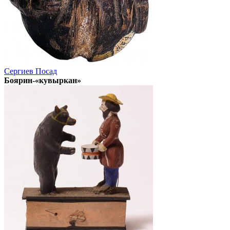
Сергиев Посад
Боярин-«кувыркан»