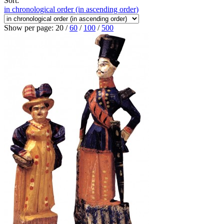
Sort:
in chronological order (in ascending order)
Show per page:
20
/
60
/
100
/
500