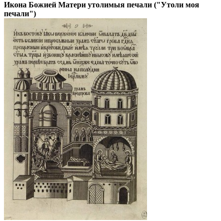
Икона Божией Матери утолимыя печали ("Утоли моя
печали")