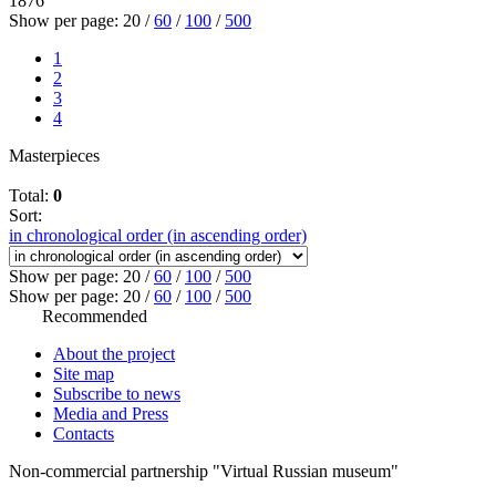
1876
Show per page:
20
/
60
/
100
/
500
1
2
3
4
Masterpieces
Total:
0
Sort:
in chronological order (in ascending order)
Show per page:
20
/
60
/
100
/
500
Show per page:
20
/
60
/
100
/
500
Recommended
About the project
Site map
Subscribe to news
Media and Press
Contacts
Non-commercial partnership
"Virtual Russian museum"