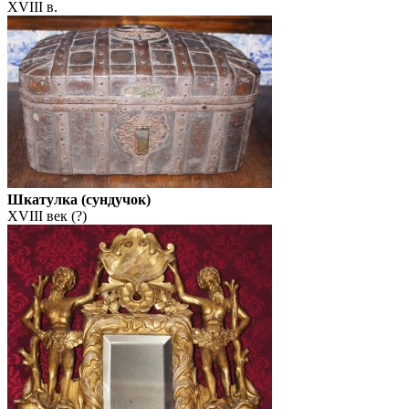
XVIII в.
Шкатулка (сундучок)
XVIII век (?)