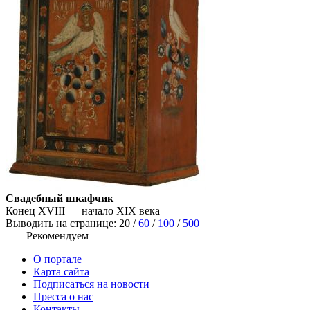
Свадебный шкафчик
Конец XVIII — начало XIX века
Выводить на странице:
20
/
60
/
100
/
500
Рекомендуем
О портале
Карта сайта
Подписаться на новости
Пресса о нас
Контакты