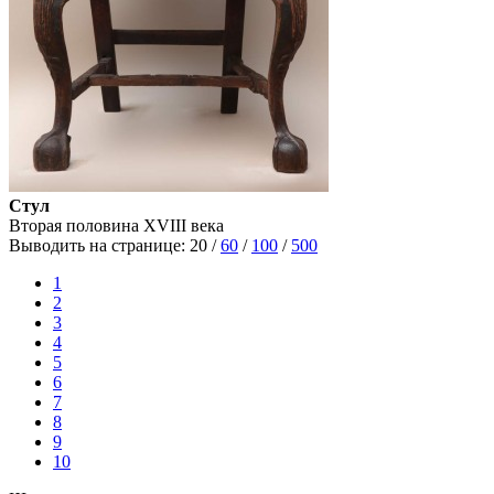
Стул
Вторая половина XVIII века
Выводить на странице:
20
/
60
/
100
/
500
1
2
3
4
5
6
7
8
9
10