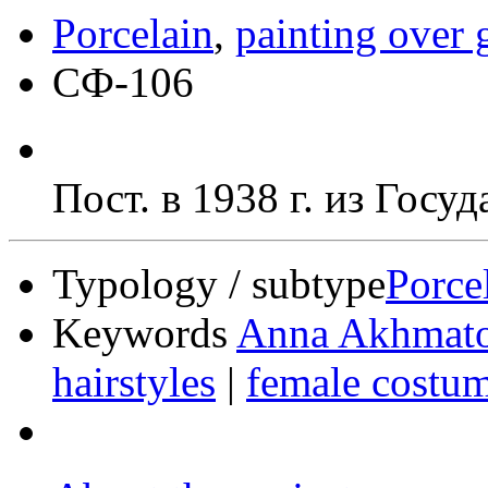
Porcelain
,
painting over 
СФ-106
Пост. в 1938 г. из Гос
Typology / subtype
Porce
Keywords
Anna Akhmato
hairstyles
|
female costu