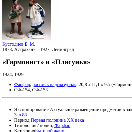
Кустодиев Б. М.
1878, Астрахань – 1927, Ленинград
«Гармонист» и «Плясунья»
1924, 1929
Фарфор
,
роспись надглазурная
.
20,8 x 11,1 x 9,5 («Гармон
СФ-154, СФ-153
Экспонирование
Актуальное размещение предметов в зал
Зал 88
Период
Первая половина XX века
Типология / подвид
Фарфор
Категория
Бытовой жанр