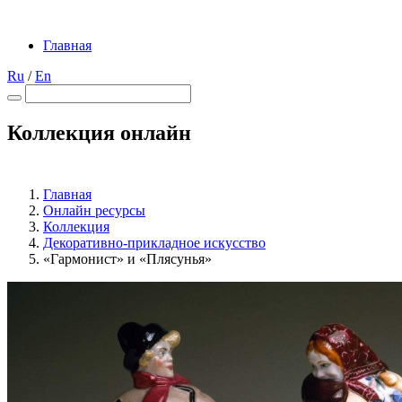
Главная
Ru
/
En
Коллекция онлайн
Главная
Онлайн ресурсы
Коллекция
Декоративно-прикладное искусство
«Гармонист» и «Плясунья»