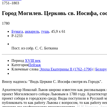
1751–1803
Город Могилев. Церковь св. Иосифа, со
1780
Бумага
,
акварель
,
тушь
.
45,9 x 61
Р-1233
Пост. из собр. С. С. Боткина
Период
XVIII век
Категория
Пейзаж
Ключевые слова
Эпоха Екатерины II (1762–1796)
|
Белору
Внизу надпись: "Видъ Церкви С. Иосифа смотря въ Городъ".
Архитектор Николай Львов широко известен как рисовальщик и 
проект Могилевского собора Львовым в 1780 году. Архитектору
проект собора в городскую среду. Виды поступили в Русский м
публиковать то как работу Львова с вопросом, то как работу н
другими его графическими произведениями.
Н.И.Уварова. Арх