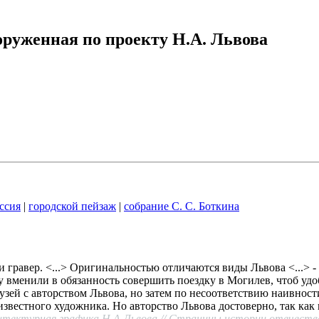
оруженная по проекту Н.А. Львова
ссия
|
городской пейзаж
|
собрание С. С. Боткина
гравер. <...> Оригинальностью отличаются виды Львова <...> - 
 вменили в обязанность совершить поездку в Могилев, чтоб удоб
узей с авторством Львова, но затем по несоответствию наивност
еизвестного художника. Но авторство Львова достоверно, так ка
итектурная графика Н.А.Львова // Страницы истории отечеств