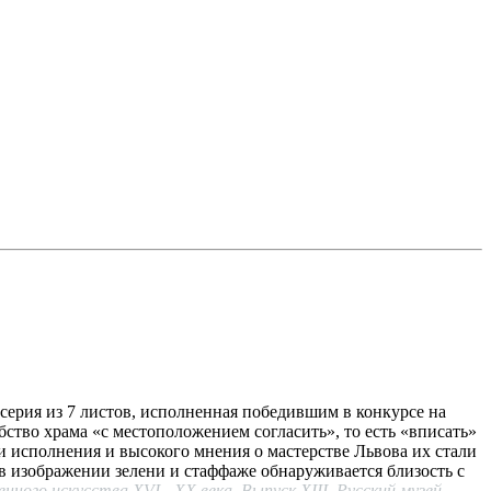
серия из 7 листов, исполненная победившим в конкурсе на
ство храма «с местоположением согласить», то есть «вписать»
и исполнения и высокого мнения о мастерстве Львова их стали
к в изображении зелени и стаффаже обнаруживается близость с
енного искусства
XVI
-
XX
века. Выпуск
XIII
. Русский музей.