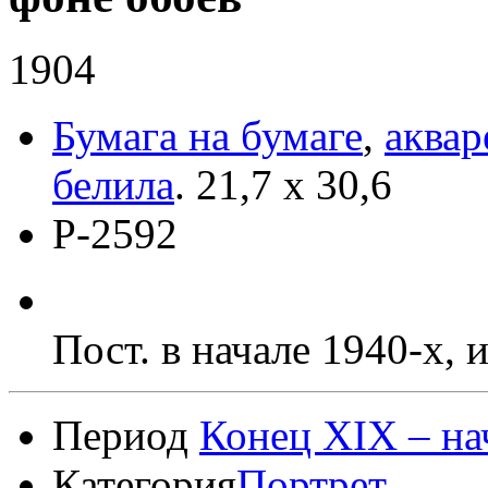
1904
Бумага на бумаге
,
аквар
белила
.
21,7 x 30,6
Р-2592
Пост. в начале 1940-х, 
Период
Конец XIX – на
Категория
Портрет