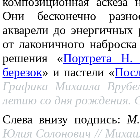
композиционная аскеза 
Они бесконечно разно
акварели до энергичных
от лаконичного наброска
решения «
Портрета Н.
березок
» и пастели «
Посл
Графика Михаила Врубел
летию со дня рождения. С
Слева внизу подпись:
М.
Юлия Солонович // Михаил