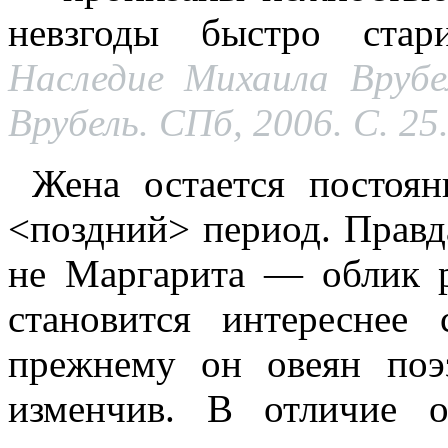
невзгоды быстро ста
Наследие Михаила Врубе
Врубель. СПб, 2006. С. 25
Жена остается постоян
<поздний> период. Правда
не Маргарита — облик р
становится интереснее 
прежнему он овеян поэз
изменчив. В отличие о