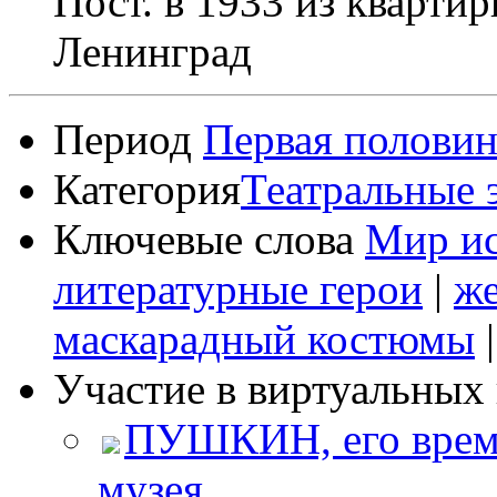
Пост. в 1933 из квартир
Ленинград
Период
Первая половин
Категория
Театральные 
Ключевые слова
Мир ис
литературные герои
|
ж
маскарадный костюмы
Участие в виртуальных 
ПУШКИН, его время
музея