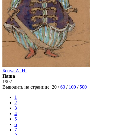
Бенуа А. Н.
Паша
1907
Выводить на странице:
20
/
60
/
100
/
500
1
2
3
4
5
6
7