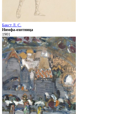
Бакст Л. С.
Нимфа-охотница
1901