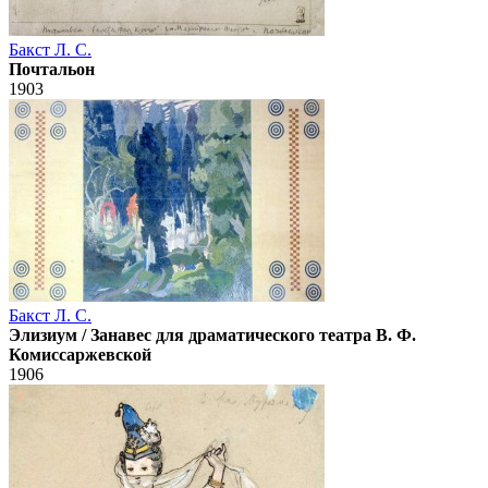
Бакст Л. С.
Почтальон
1903
Бакст Л. С.
Элизиум / Занавес для драматического театра В. Ф.
Комиссаржевской
1906