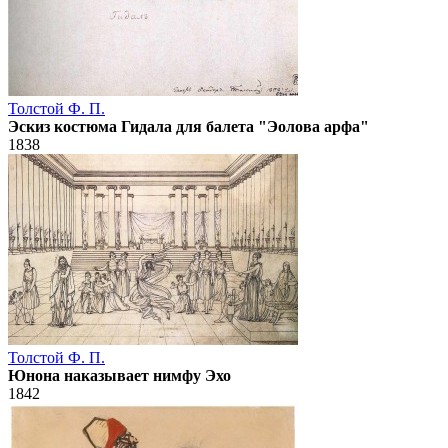
Толстой Ф. П.
Эскиз костюма Гидала для балета "Эолова арфа"
1838
Толстой Ф. П.
Юнона наказывает нимфу Эхо
1842