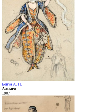
Бенуа А. Н.
Альмея
1907