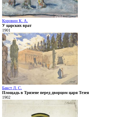
Коровин К. А.
У царских врат
1901
Бакст Л. С.
Площадь в Тризене перед дворцом царя Тезея
1902