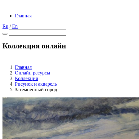
Главная
Ru
/
En
Коллекция онлайн
Главная
Онлайн ресурсы
Коллекция
Рисунок и акварель
Затемненный город