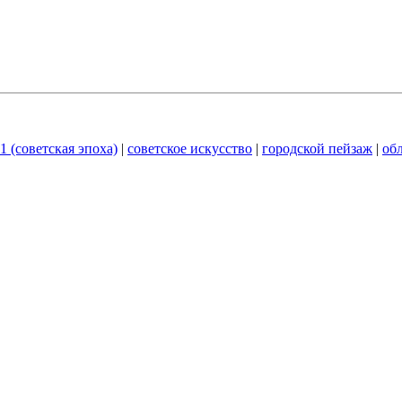
1 (советская эпоха)
|
советское искусство
|
городской пейзаж
|
об