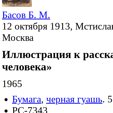
Басов Б. М.
12 октября 1913, Мстисла
Москва
Иллюстрация к расск
человека»
1965
Бумага
,
черная гуашь
.
5
РС-7343