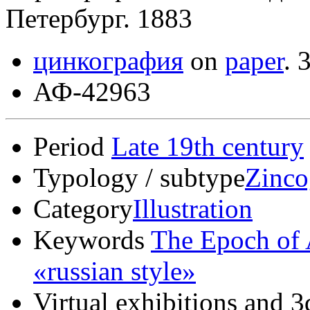
Петербург. 1883
цинкография
on
paper
.
3
АФ-42963
Period
Late 19th century
Typology / subtype
Zinco
Category
Illustration
Keywords
The Epoch of 
«russian style»
Virtual exhibitions and 3