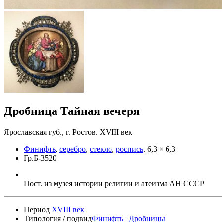
Дробница Тайная вечеря
Ярославская губ., г. Ростов. XVIII век
Финифть
,
серебро
,
стекло
,
роспись
.
6,3 × 6,3
Гр.Б-3520
Пост. из музея истории религии и атеизма АН СССР
Период
XVIII век
Типология / подвид
Финифть
|
Дробницы