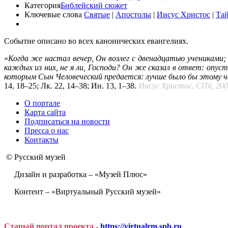
Категория
Библейский сюжет
Ключевые слова
Святые
|
Апостолы
|
Иисус Христос
|
Тай
Событие описано во всех канонических евангелиях.
«
Когда же настал вечер, Он возлег с двенадцатью учениками; 
каждых из них, не я ли, Господи? Он же сказал в ответ: опус
которым Сын Человеческий предается: лучше было бы этому чело
14, 18–25; Лк. 22, 14–38; Ин. 13, 1–38.
Иисус Христос. СПб, 2000
О портале
Карта сайта
Подписаться на новости
Пресса о нас
Контакты
© Русский музей
Дизайн и разработка – «Музей Плюс»
Контент – «Виртуальный Русский музей»
Старый портал проекта -
https://virtualrm.spb.ru