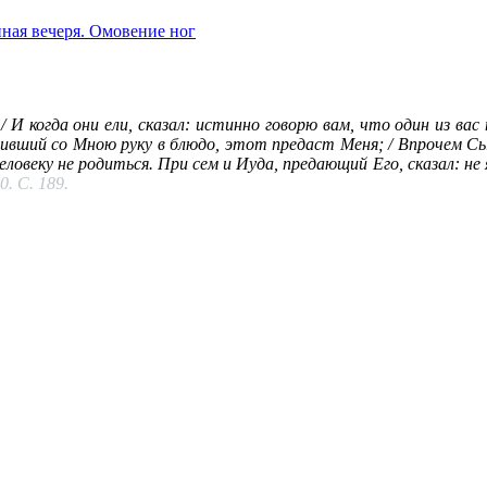
ная вечеря. Омовение ног
/ И когда они ели, сказал: истинно говорю вам, что один из вас
тивший со Мною руку в блюдо, этот предаст Меня; / Впрочем Сын
веку не родиться. При сем и Иуда, предающий Его, сказал: не я
. С. 189.