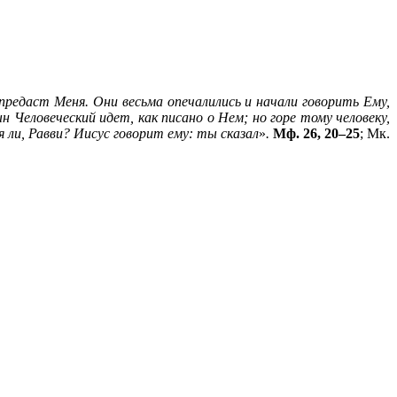
 предаст Меня. Они весьма опечалились и начали говорить Ему,
 Человеческий идет, как писано о Нем; но горе тому человеку,
 ли, Равви? Иисус говорит ему: ты сказал
»
.
Мф. 26, 20–25
; Мк.