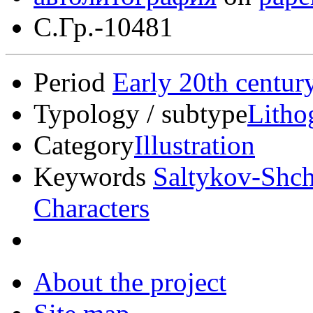
С.Гр.-10481
Period
Early 20th centur
Typology / subtype
Litho
Category
Illustration
Keywords
Saltykov-Shch
Characters
About the project