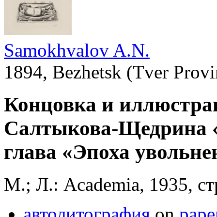
Samokhvalov A.N.
1894, Bezhetsk (Tver Provi
Концовка и иллюстрац
Салтыкова-Щедрина «
глава «Эпоха увольне
М.; Л.: Academia, 1935, ст
автолитография
on
pape