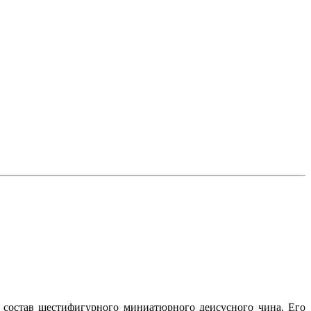
 состав шестифигурного миниатюрного деисусного чина. Его