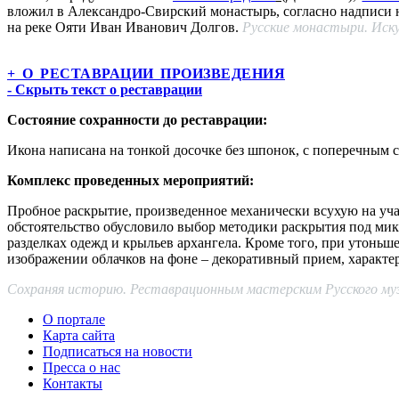
вложил в Александро-Свирский монастырь, согласно надписи 
на реке Ояти Иван Иванович Долгов.
Русские монастыри. Иску
+ О РЕСТАВРАЦИИ ПРОИЗВЕДЕНИЯ
- Скрыть текст о реставрации
Состояние сохранности до реставрации:
Икона написана на тонкой досочке без шпонок, с поперечным
Комплекс проведенных мероприятий:
Пробное раскрытие, произведенное механически всухую на учас
обстоятельство обусловило выбор методики раскрытия под ми
разделках одежд и крыльев архангела. Кроме того, при утоньш
изображении облачков на фоне – декоративный прием, характе
Сохраняя историю. Реставрационным мастерским Русского музе
О портале
Карта сайта
Подписаться на новости
Пресса о нас
Контакты