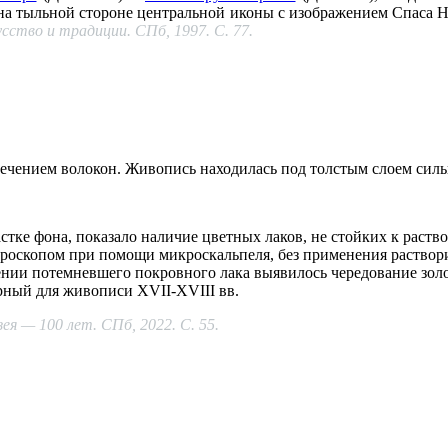
на тыльной стороне центральной иконы с изображением Спаса Не
сство и традиции. СПб, 1997. С. 77.
 сечением волокон. Живопись находилась под толстым слоем си
тке фона, показало наличие цветных лаков, не стойких к раств
кроскопом при помощи микроскальпеля, без применения раствор
ении потемневшего покровного лака выявилось чередование золот
рный для живописи XVII-XVIII вв.
я — 100 лет. СПб, 2022. С. 55.