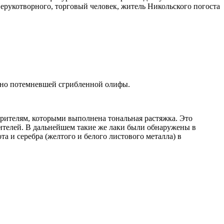
рукотворного, торговый человек, житель Никольского погоста
льно потемневшей сгрибленной олифы.
орителям, которыми выполнена тональная растяжка. Это
ителей. В дальнейшем такие же лаки были обнаружены в
а и серебра (желтого и белого листового металла) в