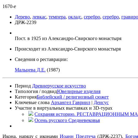
1670-е
Дерево
,
левкас
,
темпера
,
оклад:
,
серебро
,
серебро
,
гравир
ДРЖ-2239
Пост. в 1925 из Александро-Свирского монастыря
Происходит из Александро-Свирского монастыря
Сведения о реставрации:
Мальцева Д.Е.
(1987)
Период
Древнерусское искусство
Типология / подвид
Ювелирные изделия
Категория
Библейский / религиозный сюжет
Ключевые слова
Архангел Гавриил
|
Деисус
Участие в виртуальных выставках и 3D-турах
Сохраняя историю. РЕСТАВРАЦИОННЫМ МАС
Осень русского Средневековья
Икона, наряду с иконами
Иоанн Предтеча
(
ДРЖ-2237),
Богом