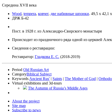
Середина XVII века
Wood
,
tempera
,
ковчег
,
две набивные шпонки
.
49,5 х 42,1 х
ДРЖ Б-42
Пост. в 1928 г. из Александро-Свирского монастыря
Происходит из праздничного ряда одной из церквей Але
Сведения о реставрации:
Реставратор:
Гладкова Е. С.
(2018-2019)
Period
Old Russian Art
Category
Biblical Subject
Keywords
Ancient Rus'
|
Saints
|
The Mother of God
|
Orthodo
Virtual exhibitions and 3d-tours
The Autumn of Russia’s Middle Ages
About the project
Site map
Subscribe to news