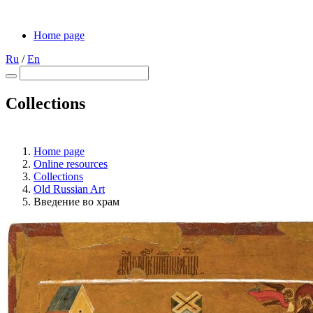
Home page
Ru
/
En
Collections
Home page
Online resources
Collections
Old Russian Art
Введение во храм