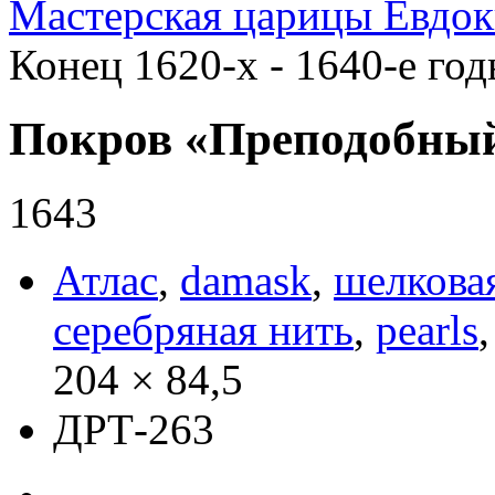
Мастерская царицы Евдо
Конец 1620-х - 1640-е го
Покров «Преподобны
1643
Атлас
,
damask
,
шелкова
серебряная нить
,
pearls
204 × 84,5
ДРТ-263