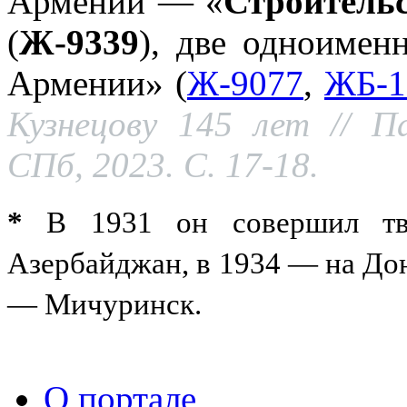
Армении — «
Строительс
(
Ж-9339
), две одноимен
Армении» (
Ж-9077
,
ЖБ-1
Кузнецову 145 лет // П
СПб, 2023. С. 17-18.
*
В 1931 он совершил тв
Азербайджан, в 1934 — на Дон
— Мичуринск.
О портале