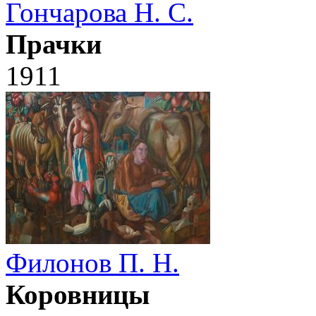
Гончарова Н. С.
Прачки
1911
Филонов П. Н.
Коровницы