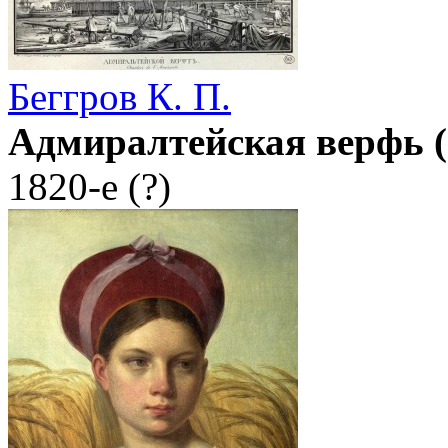
Беггров К. П.
Адмиралтейская верфь 
1820-е (?)