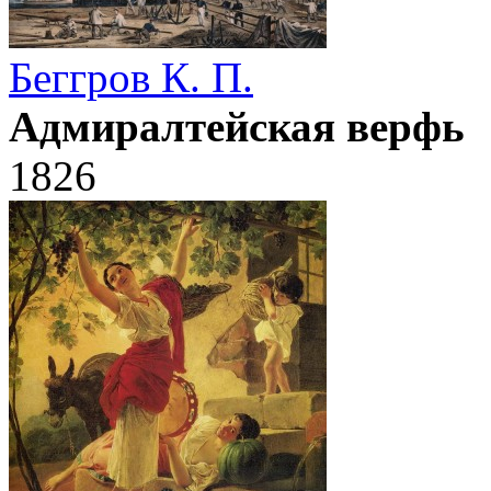
Беггров К. П.
Адмиралтейская верфь
1826