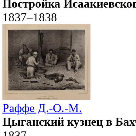
Постройка Исаакиевског
1837–1838
Раффе Д.-О.-М.
Цыганский кузнец в Бахч
1837