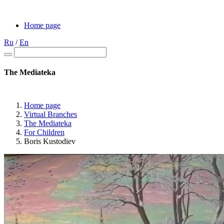
Home page
Ru
/
En
The Mediateka
Home page
Virtual Branches
The Mediateka
For Children
Boris Kustodiev