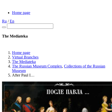
Home page
Ru
/
En
The Mediateka
Home page
Virtual Branches
The Mediateka
The Russian Museum Complex
,
Collections of the Russian
Museum
After Paul I…