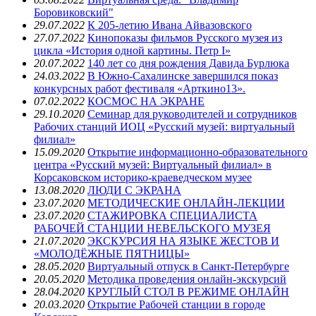
Боровиковский"
29.07.2022
К 205-летию Ивана Айвазовского
27.07.2022
Кинопоказы фильмов Русского музея из
цикла «История одной картины. Петр I»
20.07.2022
140 лет со дня рождения Давида Бурлюка
24.03.2022
В Южно-Сахалинске завершился показ
конкурсных работ фестиваля «Арткино13».
07.02.2022
КОСМОС НА ЭКРАНЕ
29.10.2020
Семинар для руководителей и сотрудников
Рабочих станций ИОЦ «Русский музей: виртуальный
филиал»
15.09.2020
Открытие информационно-образовательного
центра «Русский музей: Виртуальный филиал» в
Корсаковском историко-краеведческом музее
13.08.2020
ЛЮДИ С ЭКРАНА
23.07.2020
МЕТОДИЧЕСКИЕ ОНЛАЙН-ЛЕКЦИИ
23.07.2020
СТАЖИРОВКА СПЕЦИАЛИСТА
РАБОЧЕЙ СТАНЦИИ НЕВЕЛЬСКОГО МУЗЕЯ
21.07.2020
ЭКСКУРСИЯ НА ЯЗЫКЕ ЖЕСТОВ И
«МОЛОДЁЖНЫЕ ПЯТНИЦЫ»
28.05.2020
Виртуальный отпуск в Санкт-Петербурге
20.05.2020
Методика проведения онлайн-экскурсий
28.04.2020
КРУГЛЫЙ СТОЛ В РЕЖИМЕ ОНЛАЙН
20.03.2020
Открытие Рабочей станции в городе