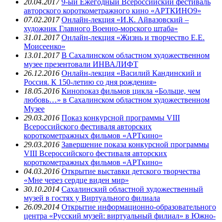
20.04.2017
9-ый Ежегодный Всероссийский фестиваль
авторского короткометражного кино «АРТКИНО9»
07.02.2017
Онлайн-лекция «И.К. Айвазовский –
художник Главного Военно-морского штаба»
31.01.2017
Онлайн-лекция «Жизнь и творчество Е.Е.
Моисеенко»
13.01.2017
В Сахалинском областном художественном
музее презентовали ИНВАЛИФТ
26.12.2016
Онлайн-лекция «Василий Кандинский и
Россия. К 150-летию со дня рождения»
18.05.2016
Кинопоказ фильмов цикла «Больше, чем
любовь…» в Сахалинском областном художественном
Музее
29.03.2016
Показ конкурсной программы VIII
Всероссийского фестиваля авторских
короткометражных фильмов «АРТкино»
29.03.2016
Завершение показа конкурсной программы
VIII Всероссийского фестиваля авторских
короткометражных фильмов «АРТкино»
04.03.2016
Открытие выставки детского творчества
«Мне через сердце виден мир»
30.10.2014
Сахалинский областной художественный
музей в гостях у Виртуального филиала
26.09.2014
Открытие информационно-образовательного
центра «Русский музей: виртуальный филиал» в Южно-