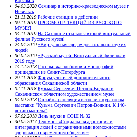
Корсаков
04.03.2020
Семинар в историко-краеведческом музее г.
Невельск
21.11.2019
Рабочие станции в действии
09.11.2019
ПРОСМОТР ЛЕКЦИЙ ИЗ РУССКОГО
МУЗЕЯ
04.11.2019
На Сахалине открылся второй виртуальный
филиал Русского музея!
24.04.2019
«Виртуальная среда» для тотально глухих
людей
06.02.2019
«Русский музей: Виртуальный филиал» в
2019 году
14.12.2018
Распаковка альбомов и монографий,
пришедших из Санкт-Петербурга
29.11.2018
Форум учителей дополнительного
образования Сахалинской области
02.11.2018
Кузьма Сергеевич Петров-Водкин в
Сахалинском областном художественном музее
04.09.2018
Онлайн-трансляция встречи с куратором
выставки "Кузьма Сергеевич Петров-Водкин. К 140-
летию мастера"
07.02.2018
День науки в СОШ № 32
30.05.2017
Телемост «Социальная адаптация и
интеграция людей с ограниченными возможностями
здоровья в современном обществе»