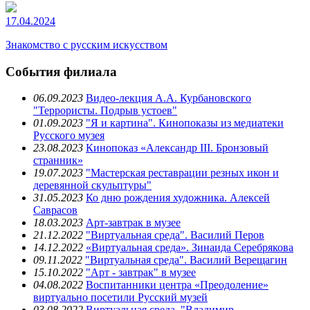
17.04.2024
Знакомство с русским искусством
События филиала
06.09.2023
Видео-лекция А.А. Курбановского
"Террористы. Подрыв устоев"
01.09.2023
"Я и картина". Кинопоказы из медиатеки
Русского музея
23.08.2023
Кинопоказ «Александр III. Бронзовый
странник»
19.07.2023
"Мастерская реставрации резных икон и
деревянной скульптуры"
31.05.2023
Ко дню рождения художника. Алексей
Саврасов
18.03.2023
Арт-завтрак в музее
21.12.2022
"Виртуальная среда". Василий Перов
14.12.2022
«Виртуальная среда». Зинаида Серебрякова
09.11.2022
"Виртуальная среда". Василий Верещагин
15.10.2022
"Арт - завтрак" в музее
04.08.2022
Воспитанники центра «Преодоление»
виртуально посетили Русский музей
03.08.2022
Виртуальная среда. "Владимир