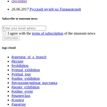
December
26.06.2017
Русский музей на Торжковской
Subscribe to museum news
I agree with the
terms of subscription
of the museum news
Subscribe
tags cloud
#opening_of_a_branch
#lecture
#exhibition
#virtual_exhibition
#virtual_tour
#online_exhibition
#мультимедийная_выставка
#poster_exhibition
#online_event
#masterclass
#contest
#занятие