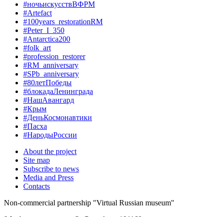
#ночьискусствВФРМ
#Artefact
#100years_restorationRM
#Peter_I_350
#Antarctica200
#folk_art
#profession_restorer
#RM_anniversary
#SPb_anniversary
#80летПобеды
#блокадаЛенинграда
#НашАвангард
#Крым
#ДеньКосмонавтики
#Пасха
#НародыРоссии
About the project
Site map
Subscribe to news
Media and Press
Contacts
Non-commercial partnership
"Virtual Russian museum"