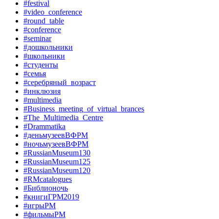
#festival
#video_conference
#round_table
#conference
#seminar
#дошкольники
#школьники
#студенты
#семья
#серебряный_возраст
#инклюзия
#multimedia
#Business_meeting_of_virtual_brances
#The_Multimedia_Centre
#Drammatika
#деньмузеевВФРМ
#ночьмузеевВФРМ
#RussianMuseum130
#RussianMuseum125
#RussianMuseum120
#RMcatalogues
#Библионочь
#книгиГРМ2019
#игрыРМ
#фильмыРМ