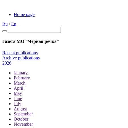
Home page
Ru
/
En
Газета МО "Чёрная речка"
Recent publications
Archive publications
2026
January
February
March
April
May
June
July
August
September
October
November