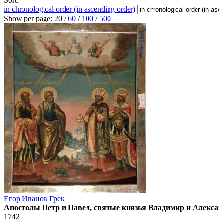
Sort:
in chronological order (in ascending order)
Show per page:
20
/
60
/
100
/
500
Егор Иванов Грек
Апостолы Петр и Павел, святые князья Владимир и Алекс
1742