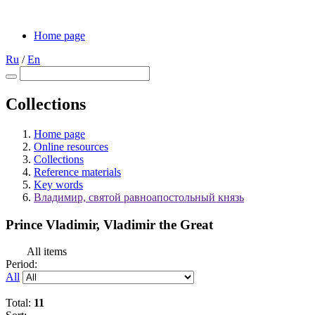
Home page
Ru
/
En
Collections
Home page
Online resources
Collections
Reference materials
Key words
Владимир, святой равноапостольный князь
Prince Vladimir, Vladimir the Great
All items
Period:
All
Total:
11