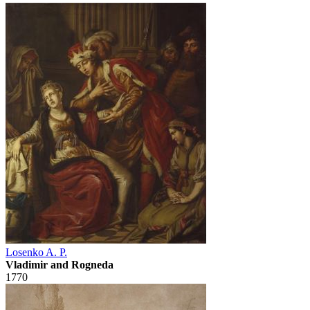
Losenko A. P.
Vladimir and Rogneda
1770