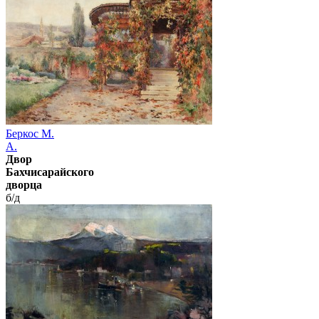
Беркос М.
А.
Двор
Бахчисарайского
дворца
б/д