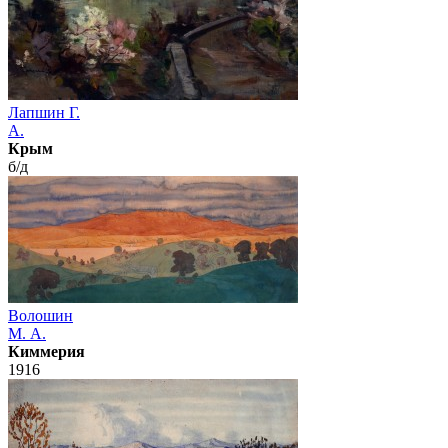
Лапшин Г.
А.
Крым
б/д
Волошин
М. А.
Киммерия
1916