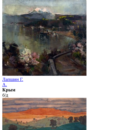
Лапшин Г.
А.
Крым
б/д