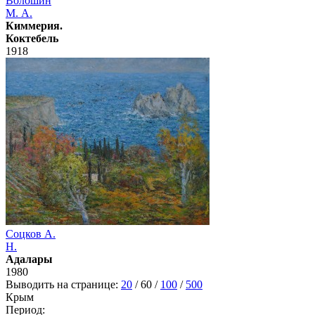
Волошин
М. А.
Киммерия.
Коктебель
1918
Соцков А.
Н.
Адалары
1980
Выводить на странице:
20
/
60
/
100
/
500
Крым
Период: