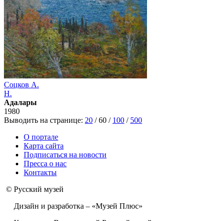
Соцков А.
Н.
Адалары
1980
Выводить на странице:
20
/
60
/
100
/
500
О портале
Карта сайта
Подписаться на новости
Пресса о нас
Контакты
© Русский музей
Дизайн и разработка – «Музей Плюс»