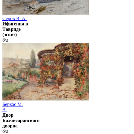
Серов В. А.
Ифигения в
Тавриде
(эскиз)
б/д
Беркос М.
А.
Двор
Бахчисарайского
дворца
б/д