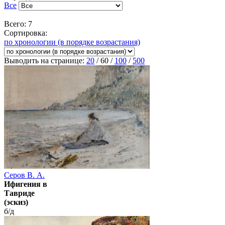
Все
Всего: 7
Сортировка:
по хронологии (в порядке возрастания)
Выводить на странице:
20
/
60
/
100
/
500
Серов В. А.
Ифигения в
Тавриде
(эскиз)
б/д