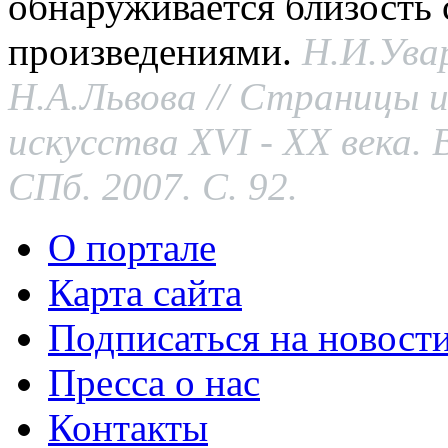
обнаруживается близость 
произведениями.
Н.И.Ува
Н.А.Львова // Страницы 
искусства
XVI
-
XX
века. 
СПб. 2007. С. 92.
О портале
Карта сайта
Подписаться на новост
Пресса о нас
Контакты