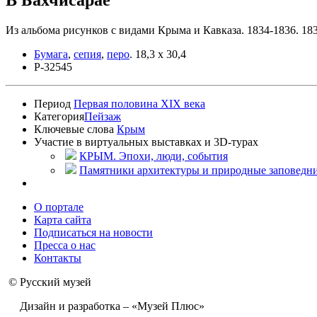
Из альбома рисунков с видами Крыма и Кавказа. 1834-1836. 18
Бумага
,
сепия
,
перо
.
18,3 x 30,4
Р-32545
Период
Первая половина XIX века
Категория
Пейзаж
Ключевые слова
Крым
Участие в виртуальных выставках и 3D-турах
КРЫМ. Эпохи, люди, события
Памятники архитектуры и природные заповедни
О портале
Карта сайта
Подписаться на новости
Пресса о нас
Контакты
© Русский музей
Дизайн и разработка – «Музей Плюс»