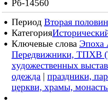
Рб-14560
Период
Вторая половин
Категория
Исторически
Ключевые слова
Эпоха 
Передвижники, ТПХВ (
художественных выстав
одежда
|
праздники, пар
церкви, храмы, монаст