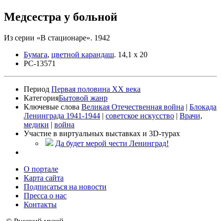
Медсестра у больной
Из серии «В стационаре». 1942
Бумага
,
цветной карандаш
.
14,1 x 20
РС-13571
Период
Первая половина XX века
Категория
Бытовой жанр
Ключевые слова
Великая Отечественная война
|
Блокада
Ленинграда 1941-1944
|
советское искусство
|
Врачи,
медики
|
война
Участие в виртуальных выставках и 3D-турах
Да будет мерой чести Ленинград!
О портале
Карта сайта
Подписаться на новости
Пресса о нас
Контакты