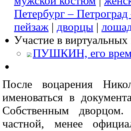
мужской костюм
|
женс
Петербург – Петроград
пейзаж
|
дворцы
|
лоша
Участие в виртуальных 
ПУШКИН, его время
После воцарения Нико
именоваться в докумен
Собственным дворцом.
частной, менее офици