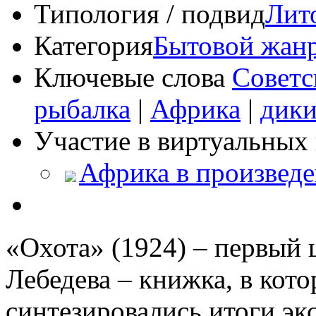
Типология / подвид
Лит
Категория
Бытовой жан
Ключевые слова
Советс
рыбалка
|
Африка
|
дики
Участие в виртуальных 
Африка в произвед
«Охота» (1924) – первый
Лебедева – книжка, в кот
синтезировались итоги эк