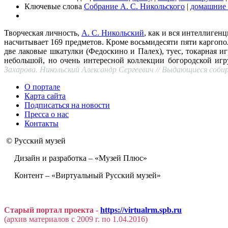
Ключевые слова
Собрание А. С. Никольского
|
домашние
Творческая личность,
А. С. Никольский
, как и вся интеллиген
насчитывает 169 предметов. Кроме восьмидесяти пяти каргопо
две лаковые шкатулки (Федоскино и Палех), туес, токарная 
небольшой, но очень интересной коллекции богородской иг
Захарова. Никольский Александр Сергеевич // Выдающиеся собир
О портале
Карта сайта
Подписаться на новости
Пресса о нас
Контакты
© Русский музей
Дизайн и разработка – «Музей Плюс»
Контент – «Виртуальный Русский музей»
Старый портал проекта -
https://virtualrm.spb.ru
(архив материалов с 2009 г. по 1.04.2016)