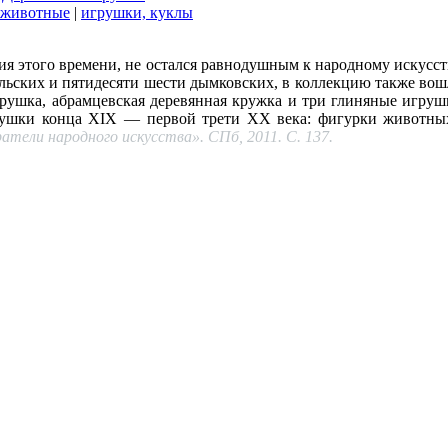
 животные
|
игрушки, куклы
ция этого времени, не остался равнодушным к народному искусств
льских и пятидесяти шести дымковских, в коллекцию также вош
игрушка, абрамцевская деревянная кружка и три глиняные игруш
рушки конца ХIХ — первой трети ХХ века: фигурки животных
атели народного искусства». СПб, 2011. С. 137.