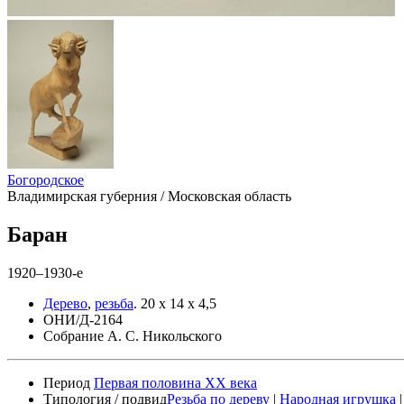
Богородское
Владимирская губерния / Московская область
Баран
1920–1930-е
Дерево
,
резьба
.
20 х 14 х 4,5
ОНИ/Д-2164
Собрание А. С. Никольского
Период
Первая половина XX века
Типология / подвид
Резьба по дереву
|
Народная игрушка