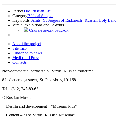
Period
Old Russian Art
Category
Biblical Subject
Keywords
Saints
|
St Sergius of Radonezh
|
Russian Holy Lan
Virtual exhibitions and 3d-tours
Святые земли русской
About the project
Site map
Subscribe to news
Media and Press
Contacts
Non-commercial partnership
"Virtual Russian museum"
8 Inzhenernaya street
,
St. Petersburg 191168
Tel .: (812) 347-89-63
© Russian Museum
Design and development – "Museum Plus"
Content – "The Virtual Russian Museum"