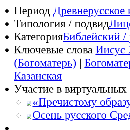
Период
Древнерусское 
Типология / подвид
Лиц
Категория
Библейский /
Ключевые слова
Иисус 
(Богоматерь)
|
Богомате
Казанская
Участие в виртуальных 
«Пречистому образу
Осень русского Сре