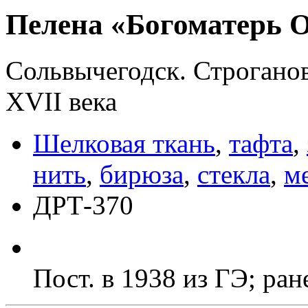
Пелена «Богоматерь О
Сольвычегодск. Строганов
XVII века
Шелковая ткань
,
тафта
,
нить
,
бирюза
,
стекла
,
м
ДРТ-370
Пост. в 1938 из ГЭ; р