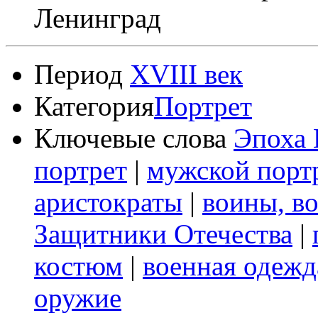
Ленинград
Период
XVIII век
Категория
Портрет
Ключевые слова
Эпоха 
портрет
|
мужской порт
аристократы
|
воины, в
Защитники Отечества
|
костюм
|
военная одежд
оружие