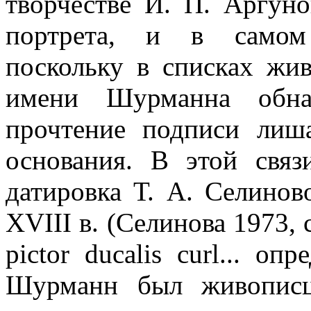
творчестве И. П. Аргуно
портрета, и в самом 
поскольку в списках жи
имени Шурманна обна
прочтение подписи лиш
основания. В этой свя
датировка Т. А. Селинов
XVIII в. (Селинова 1973, 
pictor ducalis сurl... оп
Шурманн был живописц