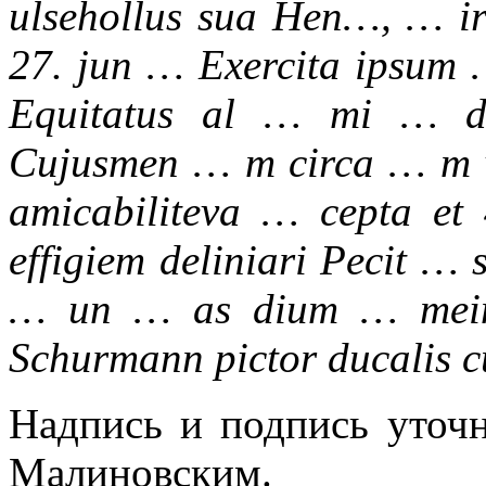
ulsehollus sua Hen…, … i
27. jun … Exercita ipsum
Equitatus al … mi … du
Cujusmen … m circa … m v
amicabiliteva … cepta et 
effigiem deliniari Pecit … s
… un … as dium … mei
Schurmann pictor ducalis 
Надпись и подпись уточн
Малиновским.