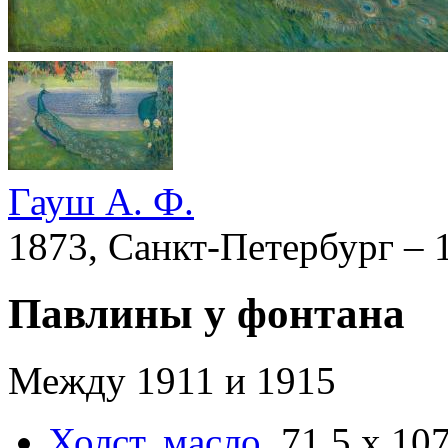
Гауш А. Ф.
1873, Санкт-Петербург –
Павлины у фонтана
Между 1911 и 1915
Холст
,
масло
.
71,5 х 10