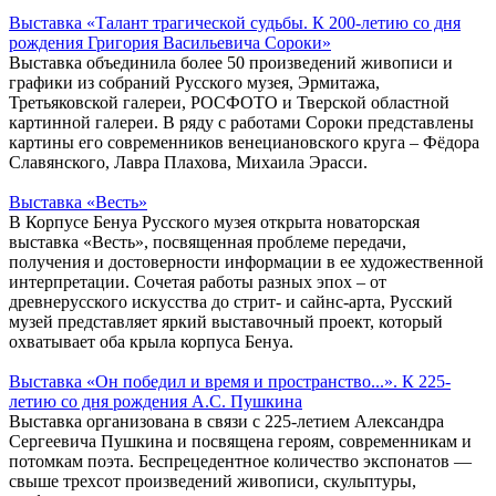
Выставка «Талант трагической судьбы. К 200-летию со дня
рождения Григория Васильевича Сороки»
Выставка объединила более 50 произведений живописи и
графики из собраний Русского музея, Эрмитажа,
Третьяковской галереи, РОСФОТО и Тверской областной
картинной галереи. В ряду с работами Cороки представлены
картины его современников венециановского круга – Фёдора
Славянского, Лавра Плахова, Михаила Эрасси.
Выставка «Весть»
В Корпусе Бенуа Русского музея открыта новаторская
выставка «Весть», посвященная проблеме передачи,
получения и достоверности информации в ее художественной
интерпретации. Сочетая работы разных эпох – от
древнерусского искусства до стрит- и сайнс-арта, Русский
музей представляет яркий выставочный проект, который
охватывает оба крыла корпуса Бенуа.
Выставка «Он победил и время и пространство...». К 225-
летию со дня рождения А.С. Пушкина
Выставка организована в связи с 225-летием Александра
Сергеевича Пушкина и посвящена героям, современникам и
потомкам поэта. Беспрецедентное количество экспонатов —
свыше трехсот произведений живописи, скульптуры,