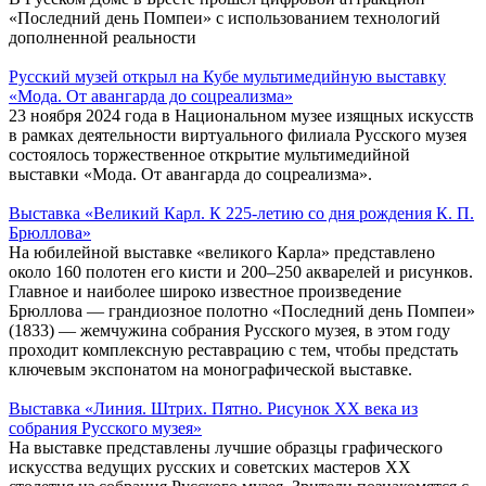
«Последний день Помпеи» с использованием технологий
дополненной реальности
Русский музей открыл на Кубе мультимедийную выставку
«Мода. От авангарда до соцреализма»
23 ноября 2024 года в Национальном музее изящных искусств
в рамках деятельности виртуального филиала Русского музея
состоялось торжественное открытие мультимедийной
выставки «Мода. От авангарда до соцреализма».
Выставка «Великий Карл. К 225-летию со дня рождения К. П.
Брюллова»
На юбилейной выставке «великого Карла» представлено
около 160 полотен его кисти и 200–250 акварелей и рисунков.
Главное и наиболее широко известное произведение
Брюллова — грандиозное полотно «Последний день Помпеи»
(1833) — жемчужина собрания Русского музея, в этом году
проходит комплексную реставрацию с тем, чтобы предстать
ключевым экспонатом на монографической выставке.
Выставка «Линия. Штрих. Пятно. Рисунок ХХ века из
собрания Русского музея»
На выставке представлены лучшие образцы графического
искусства ведущих русских и советских мастеров ХХ