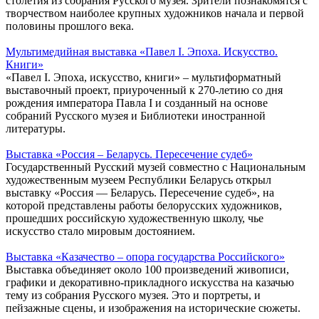
столетия из собрания Русского музея. Зрители познакомятся с
творчеством наиболее крупных художников начала и первой
половины прошлого века.
Мультимедийная выставка «Павел I. Эпоха. Искусство.
Книги»
«Павел I. Эпоха, искусство, книги» – мультиформатный
выставочный проект, приуроченный к 270-летию со дня
рождения императора Павла I и созданный на основе
собраний Русского музея и Библиотеки иностранной
литературы.
Выставка «Россия – Беларусь. Пересечение судеб»
Государственный Русский музей совместно с Национальным
художественным музеем Республики Беларусь открыл
выставку «Россия — Беларусь. Пересечение судеб», на
которой представлены работы белорусских художников,
прошедших российскую художественную школу, чье
искусство стало мировым достоянием.
Выставка «Казачество – опора государства Российского»
Выставка объединяет около 100 произведений живописи,
графики и декоративно-прикладного искусства на казачью
тему из собрания Русского музея. Это и портреты, и
пейзажные сцены, и изображения на исторические сюжеты.