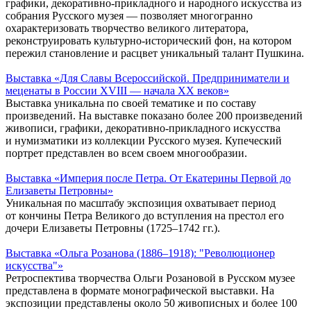
графики, декоративно-прикладного и народного искусства из
собрания Русского музея — позволяет многогранно
охарактеризовать творчество великого литератора,
реконструировать культурно-исторический фон, на котором
пережил становление и расцвет уникальный талант Пушкина.
Выставка «Для Славы Всероссийской. Предприниматели и
меценаты в России XVIII — начала XX веков»
Выставка уникальна по своей тематике и по составу
произведений. На выставке показано более 200 произведений
живописи, графики, декоративно-прикладного искусства
и нумизматики из коллекции Русского музея. Купеческий
портрет представлен во всем своем многообразии.
Выставка «Империя после Петра. От Екатерины Первой до
Елизаветы Петровны»
Уникальная по масштабу экспозиция охватывает период
от кончины Петра Великого до вступления на престол его
дочери Елизаветы Петровны (1725–1742 гг.).
Выставка «Ольга Розанова (1886–1918): "Революционер
искусства"»
Ретроспектива творчества Ольги Розановой в Русском музее
представлена в формате монографической выставки. На
экспозиции представлены около 50 живописных и более 100