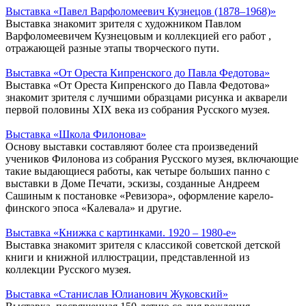
Выставка «Павел Варфоломеевич Кузнецов (1878–1968)»
Выставка знакомит зрителя с художником Павлом
Варфоломеевичем Кузнецовым и коллекцией его работ ,
отражающей разные этапы творческого пути.
Выставка «От Ореста Кипренского до Павла Федотова»
Выставка «От Ореста Кипренского до Павла Федотова»
знакомит зрителя с лучшими образцами рисунка и акварели
первой половины XIX века из собрания Русского музея.
Выставка «Школа Филонова»
Основу выставки составляют более ста произведений
учеников Филонова из собрания Русского музея, включающие
такие выдающиеся работы, как четыре больших панно с
выставки в Доме Печати, эскизы, созданные Андреем
Сашиным к постановке «Ревизора», оформление карело-
финского эпоса «Калевала» и другие.
Выставка «Книжка с картинками. 1920 – 1980-е»
Выставка знакомит зрителя с классикой советской детской
книги и книжной иллюстрации, представленной из
коллекции Русского музея.
Выставка «Станислав Юлианович Жуковский»