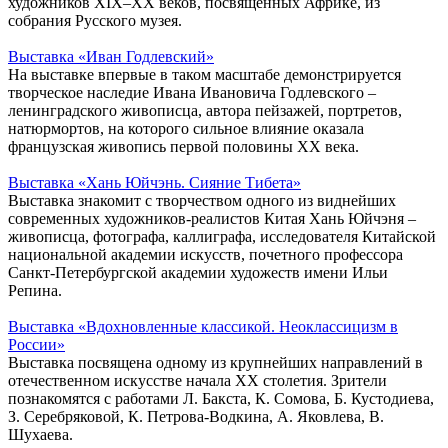
художников XIX–XX веков, посвященных Африке, из
собрания Русского музея.
Выставка «Иван Годлевский»
На выставке впервые в таком масштабе демонстрируется
творческое наследие Ивана Ивановича Годлевского –
ленинградского живописца, автора пейзажей, портретов,
натюрмортов, на которого сильное влияние оказала
французская живопись первой половины ХХ века.
Выставка «Хань Юйчэнь. Сияние Тибета»
Выставка знакомит с творчеством одного из виднейших
современных художников-реалистов Китая Хань Юйчэня –
живописца, фотографа, каллиграфа, исследователя Китайской
национальной академии искусств, почетного профессора
Санкт-Петербургской академии художеств имени Ильи
Репина.
Выставка «Вдохновленные классикой. Неоклассицизм в
России»
Выставка посвящена одному из крупнейших направлений в
отечественном искусстве начала XX столетия. Зрители
познакомятся с работами Л. Бакста, К. Сомова, Б. Кустодиева,
З. Серебряковой, К. Петрова-Водкина, А. Яковлева, В.
Шухаева.