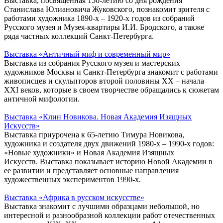
Выставка, посвященная 150-летию со дня рождения
Станислава Юлиановича Жуковского, познакомит зрителя с
работами художника 1890-х – 1920-х годов из собраний
Русского музея и Музея-квартиры И.И. Бродского, а также
ряда частных коллекций Санкт-Петербурга.
Выставка «Античный миф и современный мир»
Выставка из собрания Русского музея и мастерских
художников Москвы и Санкт-Петербурга знакомит с работами
живописцев и скульпторов второй половины ХХ – начала
ХХI веков, которые в своем творчестве обращались к сюжетам
античной мифологии.
Выставка «Клин Новикова. Новая Академия Изящных
Искусств»
Выставка приурочена к 65-летию Тимура Новикова,
художника и создателя двух движений 1980-х – 1990-х годов:
«Новые художники» и Новая Академия Изящных
Искусств. Выставка показывает историю Новой Академии в
ее развитии и представляет основные направления
художественных экспериментов 1990-х.
Выставка «Африка в русском искусстве»
Выставка знакомит с лучшими образцами небольшой, но
интересной и разнообразной коллекции работ отечественных