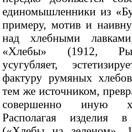
единомышленники из «Буб
примеру, мотив и наивн
над хлебными лавкам
«Хлебы» (1912, Рыби
усугубляет, эстетизир
фактуру румяных хлебов
тем же источником, прев
совершенно иную худ
Располагая изделия в
(«Хлебы на зеленом», 