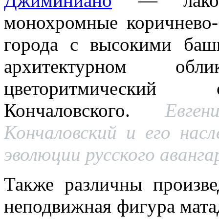
Джиминиано
— лакони
монохромные коричнево-
города с высокими ба
архитектурном об
цветоритмически
Кончаловского.
Евге
Кончаловский и его насл
эволюции русского авангар
Также различны произв
неподвижная фигура мата