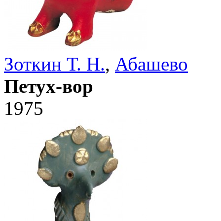
Зоткин Т. Н.
,
Абашево
Петух-вор
1975