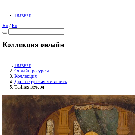
Главная
Ru
/
En
Коллекция онлайн
Главная
Онлайн ресурсы
Коллекция
Древнерусская живопись
Тайная вечеря