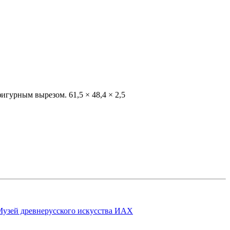
 фигурным вырезом
.
61,5 × 48,4 × 2,5
узей древнерусского искусства ИАХ