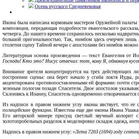
Древлехранилище памятников иконописи и церк
Осень русского Средневековья
Икона была написана кормовым мастером Оружейной палаты И
композиция, передающая подробности евангельского рассказ
четверга. До нашего времени сохранилось несколько надврат
большой оригинальностью. Так, нимбом здесь очерчен лишь
столетия сцену Тайной вечери с апостолами без нимбов можно
Литературная основа произведения — текст Евангелия от Ио
Господи! Кто это? Иисус отвечал: тот, кому Я, обмакнув кусок
Внимание зрителя концентрируется на трех действующих л
построении сцены: она берет начало у сгиба локтя Иуды, р
акцентирована противопоставленными ей формами: почти стр
зеленым пологом позади Спасителя. Двое апостолов указыва
Склоняясь к Иоанну, Спаситель одновременно отворачивается 
Из надписи в правом нижнем углу иконы явствует, что ее 
полицейские функции. Известны еще две иконы Ивана Ушака;
Его авторской манере присущ светлый звучный колорит с
золотопробельных разделок в моделировке складок одежд, инте
Надпись в правом нижнем углу: «
Лета 7203 (1694) году септе