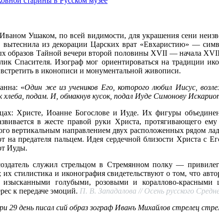
овной старины в Русском музее
ваном Ушаком, по всей видимости, для украшения сени неизве
а, вытеснила из декорации Царских врат «Евхаристию» — сим
ных образов Тайной вечери второй половины XVII — начала XVII
 лик Спасителя. Изограф мог ориентироваться на традиции ик
 встретить в иконописи и монументальной живописи.
анна: «
Один же из учеников Его, которого любил Иисус, возле
 хлеба, подам. И, обмакнув кусок, подал Иуде Симонову Искарио
ицах: Христе, Иоанне Богослове и Иуде. Их фигуры объедин
азвивается в жесте правой руки Христа, протягивающего ему
ого вертикальным направлением двух расположенных рядом лад
ют на предателя пальцем. Идея сердечной близости Христа с 
от Иуды.
создатель служил стрельцом в Стремянном полку — привилег
 их стилистика и иконография свидетельствуют о том, что авт
 изысканными голубыми, розовыми и кораллово-красными ц
рес к передаче эмоций.
П. В. Западалова // Осень русского Средне
ври 29 день писал сий образ зограф Иванъ Михайлов стрелец стр