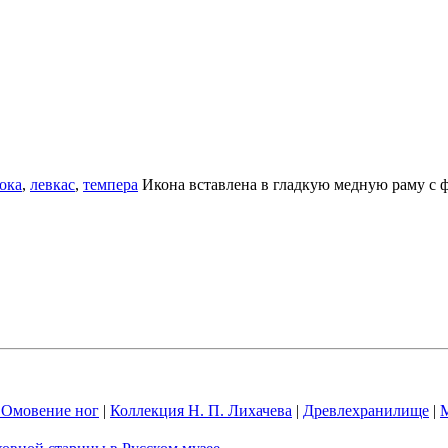
ока
,
левкас
,
темпера
Икона вставлена в гладкую медную раму с
. Омовение ног
|
Коллекция Н. П. Лихачева
|
Древлехранилище
|
М