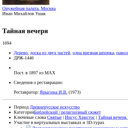
Оружейная палата. Москва
Иван Михайлов Ушак
Тайная вечеря
1694
Дерево
,
доска из двух частей
,
одна врезная шпонка
,
павол
ДРЖ-1446
Пост. в 1897 из МАХ
Сведения о реставрации:
Реставратор:
Ярыгина И.В.
(1973)
Период
Древнерусское искусство
Категория
Библейский / религиозный сюжет
Ключевые слова
Святые
|
Иисус Христос
|
Тайная вечеря
Участие в виртуальных выставках и 3D-турах