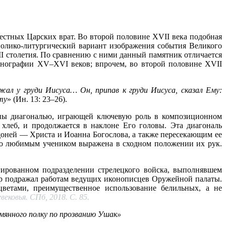
стных Царских врат. Во второй половине XVII века подобная
волико-литургический вариант изображения события Великого
I столетия. По сравнению с ними данный памятник отличается
онографии XV–XVI веков; впрочем, во второй половине XVII
жал у груди Иисуса… Он, припав к груди Иисуса, сказал Ему:
ту
» (Ин. 13: 23–26).
ены диагональю, играющей ключевую роль в композиционном
 хлеб, и продолжается в наклоне Его головы. Эта диагональ
оней — Христа и Иоанна Богослова, а также пересекающим ее
Его любимым учеником выражена в сходном положении их рук.
ированном подразделении стрелецкого войска, выполнявшем
ор подражал работам ведущих иконописцев Оружейной палаты.
ветами, преимущественное использование белильных, а не
вековья. СПб, 2018. С. 85.
емянного полку по прозванию Ушак»