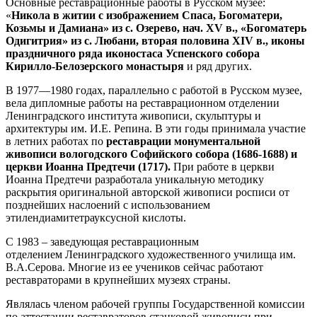
Основные реставрационные работы в Русском музее:
«
Никола в житии с изображением Спаса, Богоматери,
Козьмы и Дамиана» из с. Озерево, нач. XV в., «Богоматерь
Одигитрия» из с. Любани, вторая половина XIV в., иконы
праздничного ряда иконостаса Успенского собора
Кирилло-Белозерского монастыря
и ряд других.
В 1977—1980 годах, параллельно с работой в Русском музее,
вела дипломные работы на реставрационном отделении
Ленинградского института живописи, скульптуры и
архитектуры им. И.Е. Репина. В эти годы принимала участие
в летних работах по
реставрации монументальной
живописи вологодского Софийского собора (1686-1688) и
церкви Иоанна Предтечи (1717).
При работе в церкви
Иоанна Предтечи разработала уникальную методику
раскрытия оригинальной авторской живописи росписи от
позднейших наслоений с использованием
этилендиамитетрауксусной кислоты.
С 1983 – заведующая реставрационным
отделением Ленинградского художественного училища им.
В.А.Серова. Многие из ее учеников сейчас работают
реставраторами в крупнейших музеях страны.
Являлась членом рабочей группы Государственной комиссии
по аттестации реставраторов станковой живописи при