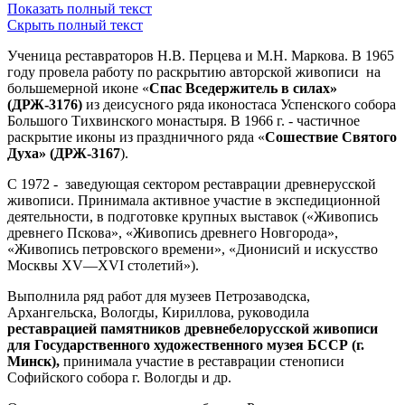
Показать полный текст
Скрыть полный текст
Ученица реставраторов Н.В. Перцева и М.Н. Маркова. В 1965
году провела работу по раскрытию авторской живописи на
большемерной иконе «
Спас Вседержитель в силах»
(ДРЖ-3176)
из деисусного ряда иконостаса Успенского собора
Большого Тихвинского монастыря. В 1966 г. - частичное
раскрытие иконы из праздничного ряда «
Сошествие Святого
Духа» (ДРЖ-3167
).
С 1972 - заведующая сектором реставрации древнерусской
живописи. Принимала активное участие в экспедиционной
деятельности, в подготовке крупных выставок («Живопись
древнего Пскова», «Живопись древнего Новгорода»,
«Живопись петровского времени», «Дионисий и искусство
Москвы XV—XVI столетий»).
Выполнила ряд работ для музеев Петрозаводска,
Архангельска, Вологды, Кириллова, руководила
реставрацией памятников древнебелорусской живописи
для Государственного художественного музея БССР (г.
Минск),
принимала участие в реставрации стенописи
Софийского собора г. Вологды и др.