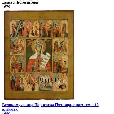
Деисус. Богоматерь
1679
Великомученица Параскева Пятница, с житием в 12
клеймах
1680