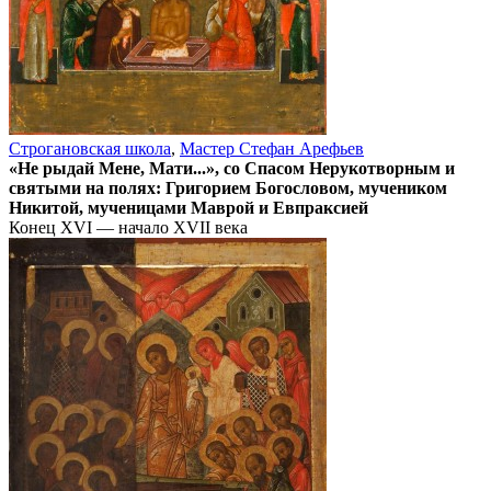
Строгановская школа
,
Мастер Стефан Арефьев
«Не рыдай Мене, Мати...», со Спасом Нерукотворным и
святыми на полях: Григорием Богословом, мучеником
Никитой, мученицами Маврой и Евпраксией
Конец XVI — начало XVII века