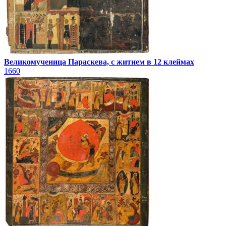
Великомученица Параскева, с житием в 12 клеймах
1660