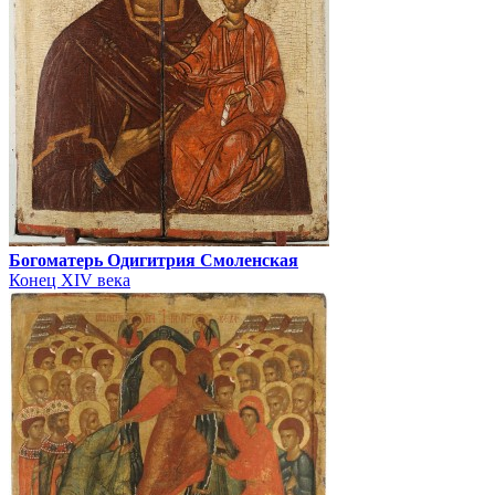
Богоматерь Одигитрия Смоленская
Конец XIV века