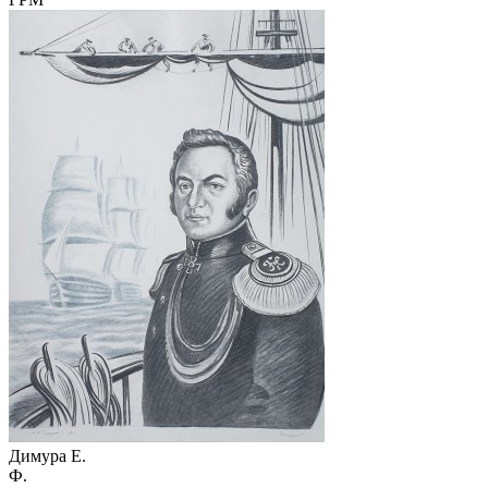
Димура Е.
Ф.