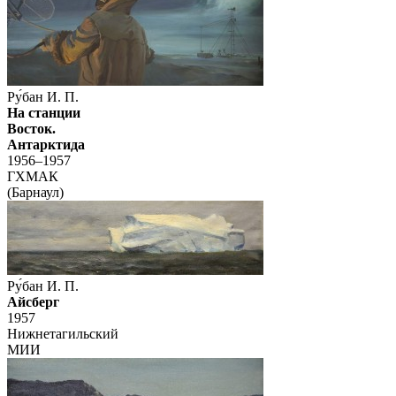
Ру́бан И. П.
На станции
Восток.
Антарктида
1956–1957
ГХМАК
(Барнаул)
Ру́бан И. П.
Айсберг
1957
Нижнетагильский
МИИ