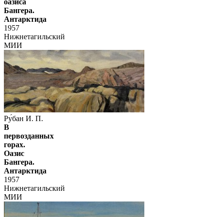
оазиса
Бангера.
Антарктида
1957
Нижнетагильский
МИИ
Ру́бан И. П.
В
первозданных
горах.
Оазис
Бангера.
Антарктида
1957
Нижнетагильский
МИИ