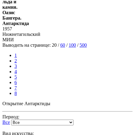
льда и
камня.
Оазис
Бангера.
Антарктида
1957
Нижнетагильский
МИИ
Выводить на странице:
20
/
60
/
100
/
500
1
2
3
4
5
6
7
8
Открытие Антарктиды
Период:
Все
Вид искусства: