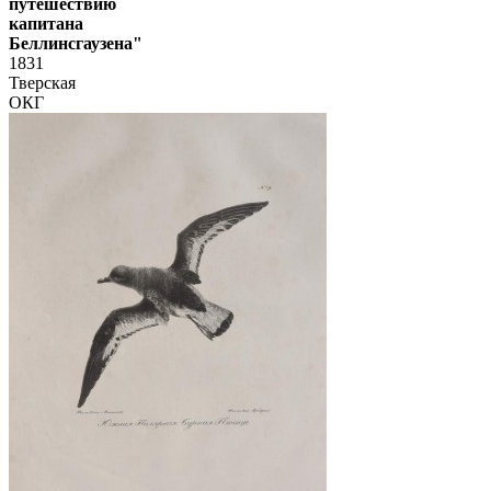
путешествию
капитана
Беллинсгаузена"
1831
Тверская
ОКГ