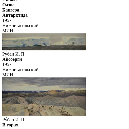
Оазис
Бангера.
Антарктида
1957
Нижнетагильский
МИИ
Ру́бан И. П.
Айсберги
1957
Нижнетагильский
МИИ
Ру́бан И. П.
В горах