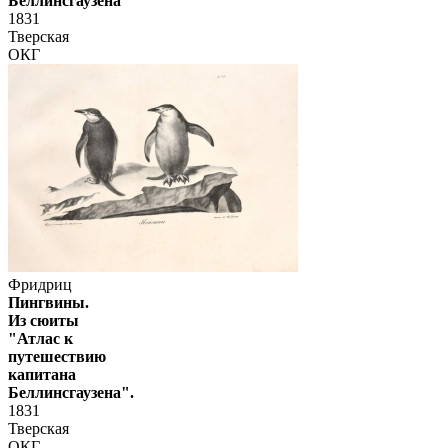
Беллинсгаузена"
1831
Тверская
ОКГ
Фридриц
Пингвины.
Из сюиты
"Атлас к
путешествию
капитана
Беллинсгаузена".
1831
Тверская
ОКГ