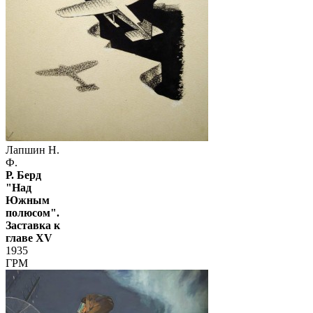
Лапшин Н.
Ф.
Р. Берд
"Над
Южным
полюсом".
Заставка к
главе XV
1935
ГРМ