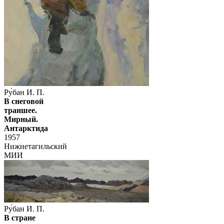
Ру́бан И. П.
В снеговой
траншее.
Мирный.
Антарктида
1957
Нижнетагильский
МИИ
Ру́бан И. П.
В стране