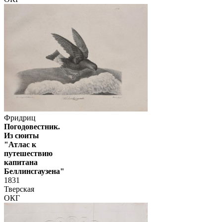
Фридриц
Погодовестник.
Из сюиты
"Атлас к
путешествию
капитана
Беллинсгаузена"
1831
Тверская
ОКГ