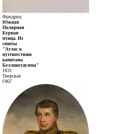
Фридриц
Южная
Полярная
Бурная
птица. Из
сюиты
"Атлас к
путешествию
капитана
Беллинсгаузена"
1831
Тверская
ОКГ