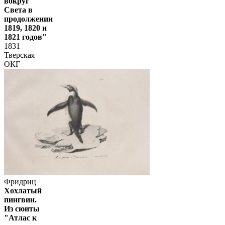
вокруг
Света в
продолжении
1819, 1820 и
1821 годов"
1831
Тверская
ОКГ
Фридриц
Хохлатый
пингвин.
Из сюиты
"Атлас к