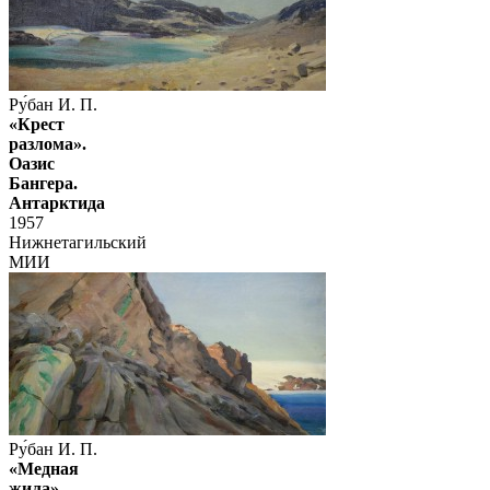
Ру́бан И. П.
«Крест
разлома».
Оазис
Бангера.
Антарктида
1957
Нижнетагильский
МИИ
Ру́бан И. П.
«Медная
жила».