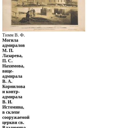
Тимм В. Ф.
Могила
адмиралов
М. П.
Лазарева,
П. С.
Нахимова,
вице-
адмирала
В. А.
Корнилова
и контр-
адмирала
В. И.
Истомина,
в склепе
сооружаемой
церкви св.
Владимира