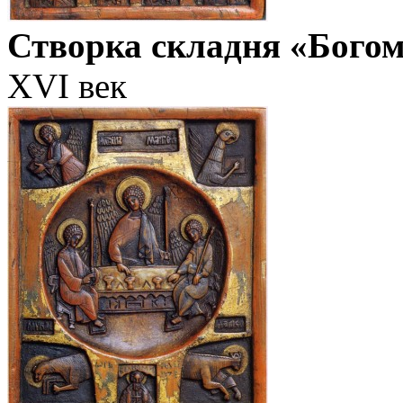
Створка складня «Богом
XVI век