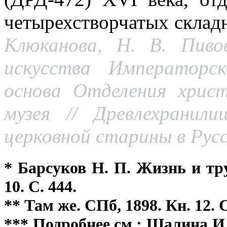
четырехстворчатых склад
Клюканова, Н. В. Пиво
искусства Императорс
основа Отделения христ
музея // Древлехранил
церковной старины в Русск
* Барсуков Н. П. Жизнь и тр
10. С. 444.
** Там же. СПб, 1898. Кн. 12. С
*** Подробнее см.: Шалина И