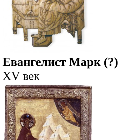
Евангелист Марк (?)
XV век