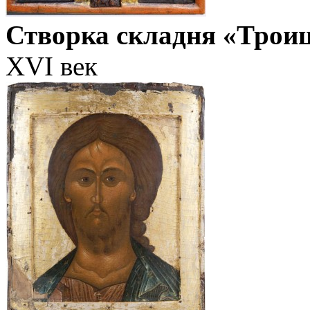
Створка складня «Трои
XVI век