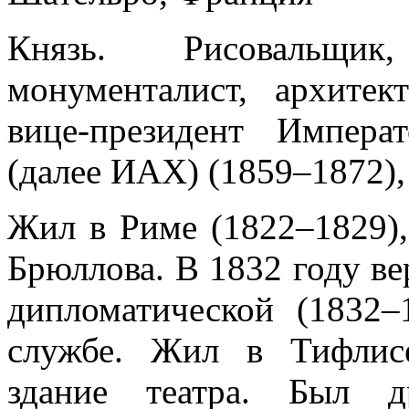
Князь. Рисовальщик
монументалист, архитек
вице-президент Импера
(далее ИАХ) (1859–1872)
Жил в Риме (1822–1829),
Брюллова. В 1832 году ве
дипломатической (1832–
службе. Жил в Тифлисе
здание театра. Был 