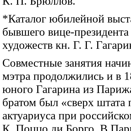
К. П. Брюллов.
*Каталог юбилейной выст
бывшего вице-президента
художеств кн. Г. Г. Гагари
Совместные занятия начи
мэтра продолжились и в 1
юного Гагарина из Парижа,
братом был «сверх штата
актуариуса при российско
К. Поццо ди Борго. В Пар