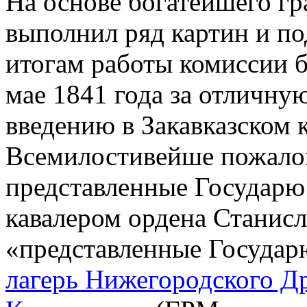
На основе богатейшего гр
выполнил ряд картин и по
итогам работы комиссии б
мае 1841 года за отличну
введению в Закавказском 
Всемилостивейше пожалова
представленные Государю
кавалером ордена Станисл
«представленные Государ
лагерь Нижегородского Др